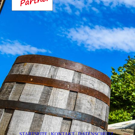
STARTSEITE
|
KONTAKT
|
DATEN­SCHUTZ
|